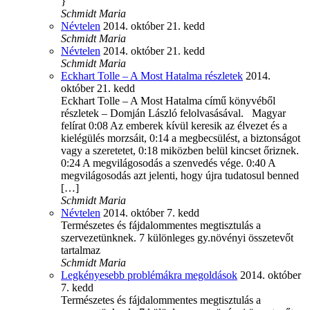
}
Schmidt Maria
Névtelen
2014. október 21. kedd
Schmidt Maria
Névtelen
2014. október 21. kedd
Schmidt Maria
Eckhart Tolle – A Most Hatalma részletek
2014.
október 21. kedd
Eckhart Tolle – A Most Hatalma című könyvéből
részletek – Domján László felolvasásával. Magyar
felírat 0:08 Az emberek kívül keresik az élvezet és a
kielégülés morzsáit, 0:14 a megbecsülést, a biztonságot
vagy a szeretetet, 0:18 miközben belül kincset őriznek.
0:24 A megvilágosodás a szenvedés vége. 0:40 A
megvilágosodás azt jelenti, hogy újra tudatosul benned
[…]
Schmidt Maria
Névtelen
2014. október 7. kedd
Természetes és fájdalommentes megtisztulás a
szervezetünknek. 7 különleges gy.növényi összetevőt
tartalmaz
Schmidt Maria
Legkényesebb problémákra megoldások
2014. október
7. kedd
Természetes és fájdalommentes megtisztulás a