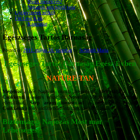
Nincs menekvés?
Sugárzás ami körül vesz
Gyógyszerek nélkül
Fitt Lesz Klub
Kapcsolat
Egészséges Tartós Barnaság
Posted on
2011. május 28. szombat
by
Schmidt Maria
Egészséges Tartós Barnaság Egész Évben
NATURE TAN
Megelőzi
a bőr Napfény okozta öregedését,
Hidratálja
a bőrt,
Csökkenti
a leégés veszélyét,
Növeli
a bőr leégéssel szembeni
ellenállását,
Szép arany tónust ad
a napbarnított bőrnek,
Csökkenti
a fény okozta bőrbántalmak kialakulásának esélyét,
Biztonságos Napozás Most már
Lehetséges!