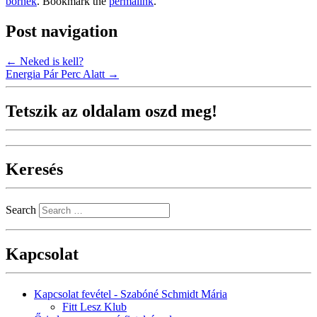
bőrnek
. Bookmark the
permalink
.
Post navigation
←
Neked is kell?
Energia Pár Perc Alatt
→
Tetszik az oldalam oszd meg!
Keresés
Search
Kapcsolat
Kapcsolat fevétel - Szabóné Schmidt Mária
Fitt Lesz Klub