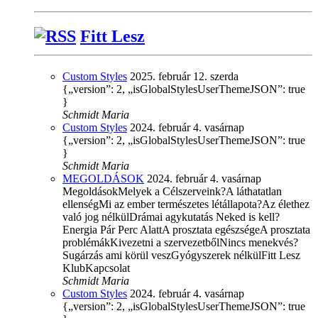
Fitt Lesz
Custom Styles
2025. február 12. szerda
{„version”: 2, „isGlobalStylesUserThemeJSON”: true
}
Schmidt Maria
Custom Styles
2024. február 4. vasárnap
{„version”: 2, „isGlobalStylesUserThemeJSON”: true
}
Schmidt Maria
MEGOLDÁSOK
2024. február 4. vasárnap
MegoldásokMelyek a Célszerveink?A láthatatlan
ellenségMi az ember természetes létállapota?Az élethez
való jog nélkülDrámai agykutatás Neked is kell?
Energia Pár Perc AlattA prosztata egészségeA prosztata
problémákKivezetni a szervezetbőlNincs menekvés?
Sugárzás ami körül veszGyógyszerek nélkülFitt Lesz
KlubKapcsolat
Schmidt Maria
Custom Styles
2024. február 4. vasárnap
{„version”: 2, „isGlobalStylesUserThemeJSON”: true