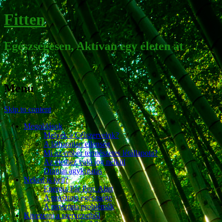
Fitten
Egészségesen, Aktívan egy életen át
Menu
Skip to content
Megoldások
Melyek a Célszerveink?
A láthatatlan ellenség
Mi az ember természetes létállapota?
Az élethez való jog nélkül
Drámai agykutatás
Neked is kell?
Energia Pár Perc Alatt
A prosztata egészsége
A prosztata problémák
Kivezetni a szervezetből