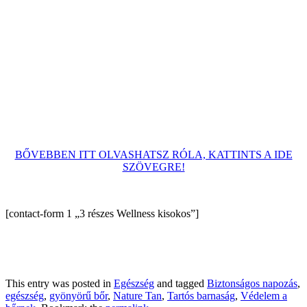
BŐVEBBEN ITT OLVASHATSZ RÓLA, KATTINTS A IDE
SZÖVEGRE!
[contact-form 1 „3 részes Wellness kisokos”]
This entry was posted in
Egészség
and tagged
Biztonságos napozás
,
egészség
,
gyönyörű bőr
,
Nature Tan
,
Tartós barnaság
,
Védelem a