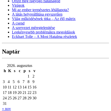
Őrizd meg ragyogó fiatalságod
Virágok
Mi az ember természetes létállapota?
A látás helyreállítása egyszerűen
Világ működésének titka – Az élő mátrix
A csend
A szervezet méregtelenitése
Legkényesebb problémákra megoldások
Eckhart Tolle – A Most Hatalma részletek
Naptár
2026. augusztus
h
K
s
c
p
s
v
1
2
3
4
5
6
7
8
9
10
11
12
13
14
15
16
17
18
19
20
21
22
23
24
25
26
27
28
29
30
31
« nov