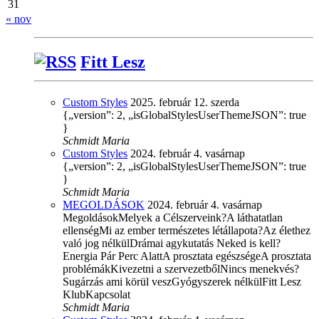
31
« nov
Fitt Lesz
Custom Styles
2025. február 12. szerda
{„version”: 2, „isGlobalStylesUserThemeJSON”: true
}
Schmidt Maria
Custom Styles
2024. február 4. vasárnap
{„version”: 2, „isGlobalStylesUserThemeJSON”: true
}
Schmidt Maria
MEGOLDÁSOK
2024. február 4. vasárnap
MegoldásokMelyek a Célszerveink?A láthatatlan
ellenségMi az ember természetes létállapota?Az élethez
való jog nélkülDrámai agykutatás Neked is kell?
Energia Pár Perc AlattA prosztata egészségeA prosztata
problémákKivezetni a szervezetbőlNincs menekvés?
Sugárzás ami körül veszGyógyszerek nélkülFitt Lesz
KlubKapcsolat
Schmidt Maria