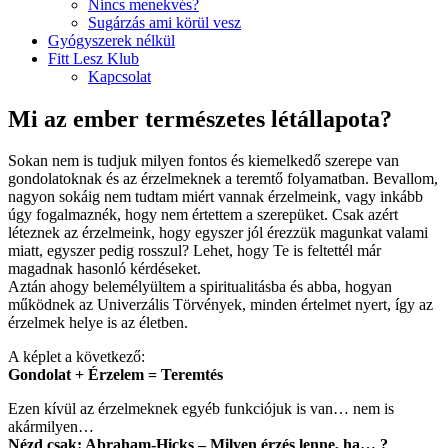
Nincs menekvés?
Sugárzás ami körül vesz
Gyógyszerek nélkül
Fitt Lesz Klub
Kapcsolat
Mi az ember természetes létállapota?
Sokan nem is tudjuk milyen fontos és kiemelkedő szerepe van
gondolatoknak és az érzelmeknek a teremtő folyamatban. Bevallom,
nagyon sokáig nem tudtam miért vannak érzelmeink, vagy inkább
úgy fogalmaznék, hogy nem értettem a szerepüket. Csak azért
léteznek az érzelmeink, hogy egyszer jól érezzük magunkat valami
miatt, egyszer pedig rosszul? Lehet, hogy Te is feltettél már
magadnak hasonló kérdéseket.
Aztán ahogy belemélyültem a spiritualitásba és abba, hogyan
működnek az Univerzális Törvények, minden értelmet nyert, így az
érzelmek helye is az életben.
A képlet a következő:
Gondolat + Érzelem = Teremtés
Ezen kívül az érzelmeknek egyéb funkciójuk is van… nem is
akármilyen…
Nézd csak: Abraham-Hicks – Milyen érzés lenne, ha… ?