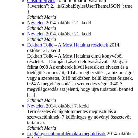
Custom Styles
2024. február 4. vasárnap
{„version”: 2, „isGlobalStylesUserThemeJSON”: true
}
Schmidt Maria
Névtelen
2014. október 21. kedd
Schmidt Maria
Névtelen
2014. október 21. kedd
Schmidt Maria
Eckhart Tolle – A Most Hatalma részletek
2014.
október 21. kedd
Eckhart Tolle – A Most Hatalma című könyvéből
részletek – Domján László felolvasásával. Magyar
felírat 0:08 Az emberek kívül keresik az élvezet és a
kielégülés morzsáit, 0:14 a megbecsülést, a biztonságot
vagy a szeretetet, 0:18 miközben belül kincset őriznek.
0:24 A megvilágosodás a szenvedés vége. 0:40 A
megvilágosodás azt jelenti, hogy újra tudatosul benned
[…]
Schmidt Maria
Névtelen
2014. október 7. kedd
Természetes és fájdalommentes megtisztulás a
szervezetünknek. 7 különleges gy.növényi összetevőt
tartalmaz
Schmidt Maria
Legkényesebb problémákra megoldások
2014. október