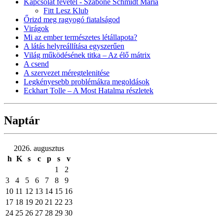
Kapcsolat fevétel - Szabóné Schmidt Mária
Fitt Lesz Klub
Őrizd meg ragyogó fiatalságod
Virágok
Mi az ember természetes létállapota?
A látás helyreállítása egyszerűen
Világ működésének titka – Az élő mátrix
A csend
A szervezet méregtelenitése
Legkényesebb problémákra megoldások
Eckhart Tolle – A Most Hatalma részletek
Naptár
2026. augusztus
h
K
s
c
p
s
v
1
2
3
4
5
6
7
8
9
10
11
12
13
14
15
16
17
18
19
20
21
22
23
24
25
26
27
28
29
30