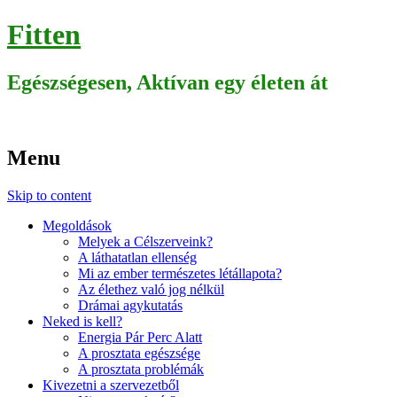
Fitten
Egészségesen, Aktívan egy életen át
Menu
Skip to content
Megoldások
Melyek a Célszerveink?
A láthatatlan ellenség
Mi az ember természetes létállapota?
Az élethez való jog nélkül
Drámai agykutatás
Neked is kell?
Energia Pár Perc Alatt
A prosztata egészsége
A prosztata problémák
Kivezetni a szervezetből