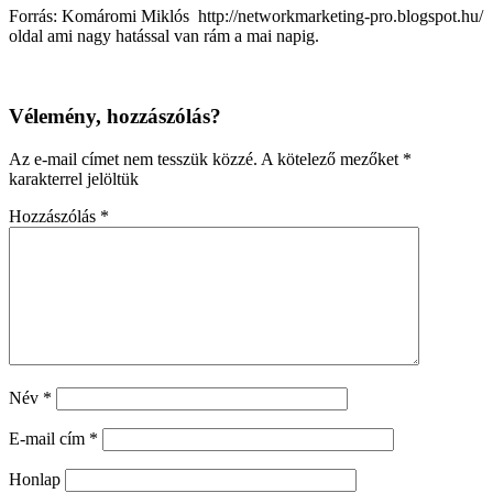
Forrás: Komáromi Miklós http://networkmarketing-pro.blogspot.hu/
oldal ami nagy hatással van rám a mai napig.
Vélemény, hozzászólás?
Az e-mail címet nem tesszük közzé.
A kötelező mezőket
*
karakterrel jelöltük
Hozzászólás
*
Név
*
E-mail cím
*
Honlap