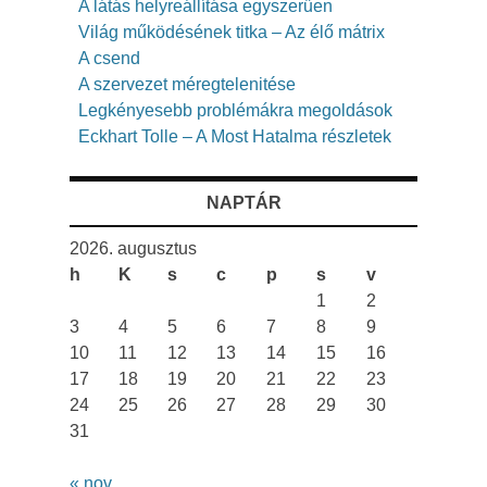
A látás helyreállítása egyszerűen
Világ működésének titka – Az élő mátrix
A csend
A szervezet méregtelenitése
Legkényesebb problémákra megoldások
Eckhart Tolle – A Most Hatalma részletek
NAPTÁR
2026. augusztus
h
K
s
c
p
s
v
1
2
3
4
5
6
7
8
9
10
11
12
13
14
15
16
17
18
19
20
21
22
23
24
25
26
27
28
29
30
31
« nov