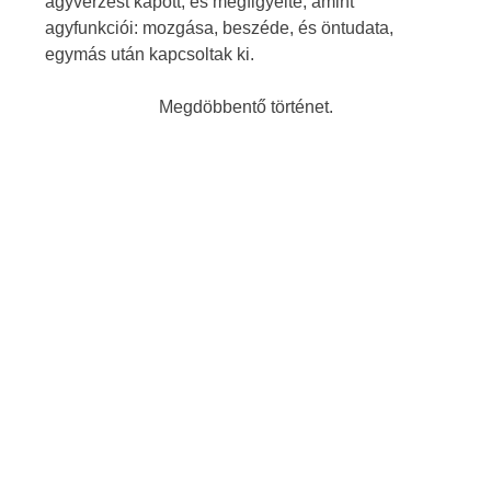
agyvérzést kapott, és megfigyelte, amint
agyfunkciói: mozgása, beszéde, és öntudata,
egymás után kapcsoltak ki.
Megdöbbentő történet.