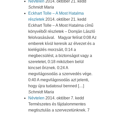
Névtelen
2014. október 21. kedd
Schmidt Maria
Eckhart Tolle – A Most Hatalma
részletek
2014. október 21. kedd
Eckhart Tolle – A Most Hatalma című
könyvéből részletek – Domján László
felolvasásával. Magyar felírat 0:08 Az
emberek kívül keresik az élvezet és a
kielégülés morzsáit, 0:14 a
megbecsülést, a biztonságot vagy a
szeretetet, 0:18 miközben belül
kincset őriznek. 0:24 A
megvilágosodás a szenvedés vége.
0:40 A megvilágosodás azt jelenti,
hogy újra tudatosul benned […]
Schmidt Maria
Névtelen
2014. október 7. kedd
Természetes és fájdalommentes
megtisztulás a szervezetünknek. 7