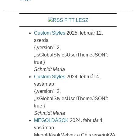
FITT LESZ
Custom Styles
2025. február 12.
szerda
{„version”: 2,
„isGlobalStylesUserThemeJSON”:
true }
Schmidt Maria
Custom Styles
2024. február 4.
vasárnap
{„version”: 2,
„isGlobalStylesUserThemeJSON”:
true }
Schmidt Maria
MEGOLDÁSOK
2024. február 4.
vasárnap
MegoldásokMelyek a Célszerveink?A