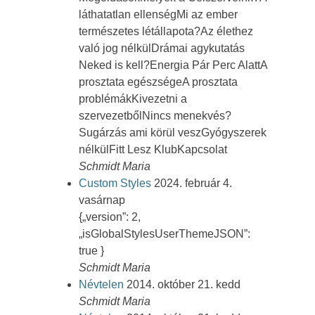
láthatatlan ellenségMi az ember
természetes létállapota?Az élethez
való jog nélkülDrámai agykutatás
Neked is kell?Energia Pár Perc AlattA
prosztata egészségeA prosztata
problémákKivezetni a
szervezetbőlNincs menekvés?
Sugárzás ami körül veszGyógyszerek
nélkülFitt Lesz KlubKapcsolat
Schmidt Maria
Custom Styles
2024. február 4.
vasárnap
{„version”: 2,
„isGlobalStylesUserThemeJSON”:
true }
Schmidt Maria
Névtelen
2014. október 21. kedd
Schmidt Maria