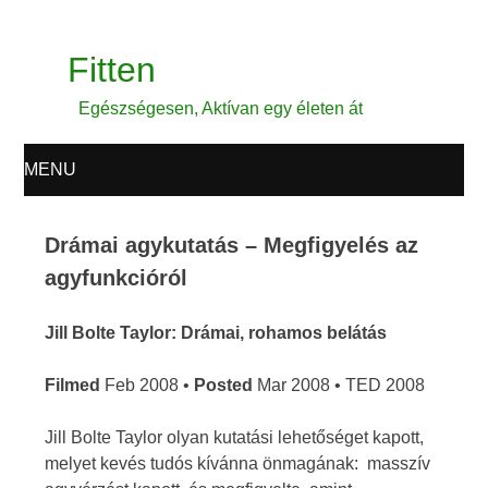
Fitten
Egészségesen, Aktívan egy életen át
MENU
SKIP TO CONTENT
Drámai agykutatás – Megfigyelés az
agyfunkcióról
Jill Bolte Taylor: Drámai, rohamos belátás
Filmed
Feb 2008 •
Posted
Mar 2008 • TED 2008
Jill Bolte Taylor olyan kutatási lehetőséget kapott,
melyet kevés tudós kívánna önmagának: masszív