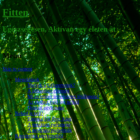
Fitten
Egészségesen, Aktívan egy életen át
Menu
Skip to content
Megoldások
Melyek a Célszerveink?
A láthatatlan ellenség
Mi az ember természetes létállapota?
Az élethez való jog nélkül
Drámai agykutatás
Neked is kell?
Energia Pár Perc Alatt
A prosztata egészsége
A prosztata problémák
Kivezetni a szervezetből