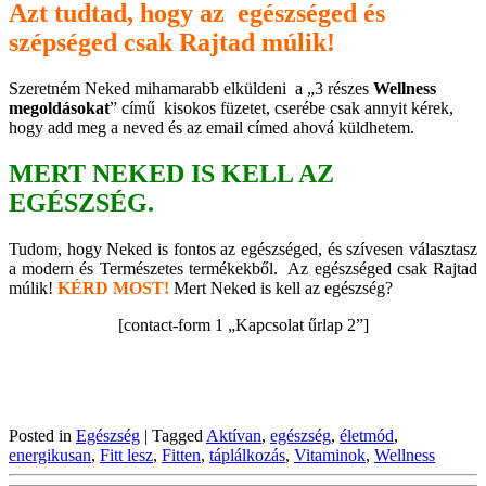
Azt tudtad, hogy az egészséged és
szépséged csak Rajtad múlik!
Szeretném Neked mihamarabb elküldeni a „3 részes
Wellness
megoldásokat
” című kisokos füzetet, cserébe csak annyit kérek,
hogy add meg a neved és az email címed ahová küldhetem.
MERT NEKED IS KELL AZ
EGÉSZSÉG.
Tudom, hogy Neked is fontos az egészséged, és szívesen választasz
a modern és Természetes termékekből. Az egészséged csak Rajtad
múlik!
KÉRD MOST!
Mert Neked is kell az egészség?
[contact-form 1 „Kapcsolat űrlap 2”]
Posted in
Egészség
|
Tagged
Aktívan
,
egészség
,
életmód
,
energikusan
,
Fitt lesz
,
Fitten
,
táplálkozás
,
Vitaminok
,
Wellness