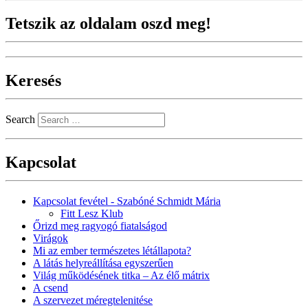
Tetszik az oldalam oszd meg!
Keresés
Search
Kapcsolat
Kapcsolat fevétel - Szabóné Schmidt Mária
Fitt Lesz Klub
Őrizd meg ragyogó fiatalságod
Virágok
Mi az ember természetes létállapota?
A látás helyreállítása egyszerűen
Világ működésének titka – Az élő mátrix
A csend
A szervezet méregtelenitése