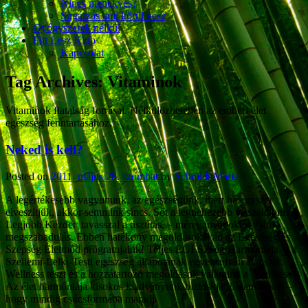
Nincs menekvés?
Sugárzás ami körül vesz
Gyógyszerek nélkül
Fitt Lesz Klub
Kapcsolat
Tag Archives:
Vitaminok
Vitaminok fiatalság forrásai. Nélkülözhetetlen az emberi élet
egészség fenntartásához.
Neked is kell?
Posted on
2011. május 28. szombat
by
Schmidt Maria
A legértékesebb vagyonunk, az egészségünk, mert ha egyszer
elveszítjük, akkor semmink sincs. Sőt a legnehezebb visszakapni. A
Legjobb Kezdet tavasszal a tisztítás, – méreganyagoktól való
megszabadulás. Ebben hatékony megoldásokat ad az Egészség és
Szépség Életmód programjaink! Teljes EGÉSZség Harmóniája, – a
Szellemi-Lelki-Testi egészség állapotának egyensúlyán alapszik.
Wellness teszt és a hozzátartozó megoldások valamint a Wellness –
Az élet harmóniája kisokos kiadványunk biztosítja folyamatosan –
hogy mindig csúcsformába maradj.