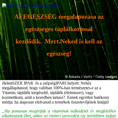
Az EGÉSZSÉG megalapozása az
egészséges táplálkozással
kezdődik. Mert Neked is kell az
egészség!
Tudom, hogy Neked is fontos az egészséged, és szívesen választasz
a modern és Természetes termékekből, az egészségIPAR,
élelmiSZER IPAR és a szépségIPARI helyett. Nehéz
megállapítanod, hogy valóban 100%-ban természetes-e az a
Vitamin, táplálék kiegészítő, táplálék (élelmiszer), vagy
kozmetikum, amit a kezedben tartasz? Ennek egyetlen hatékony
módja: ha alaposan elolvasod a termékek összetevőjének listáját!
„Ha pontosan megértjük a vitaminok működését és megfelelően
alkalmazzuk őket, akkor az emberi szenvedést oly mértékben tudjuk