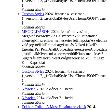
{„version”: 2, „isGlobalStylesUserThemeJSON”: true
}
Schmidt Maria
Custom Styles
2024. február 4. vasárnap
{„version”: 2, „isGlobalStylesUserThemeJSON”: true
}
Schmidt Maria
MEGOLDÁSOK
2024. február 4. vasárnap
MegoldásokMelyek a Célszerveink?A láthatatlan
ellenségMi az ember természetes létállapota?Az élethez
való jog nélkülDrámai agykutatás Neked is kell?
Energia Pár Perc AlattA prosztata egészségeA prosztata
problémákKivezetni a szervezetbőlNincs menekvés?
Sugárzás ami körül veszGyógyszerek nélkülFitt Lesz
KlubKapcsolat
Schmidt Maria
Custom Styles
2024. február 4. vasárnap
{„version”: 2, „isGlobalStylesUserThemeJSON”: true
}
Schmidt Maria
Névtelen
2014. október 21. kedd
Schmidt Maria
Névtelen
2014. október 21. kedd
Schmidt Maria
Eckhart Tolle – A Most Hatalma részletek
2014.