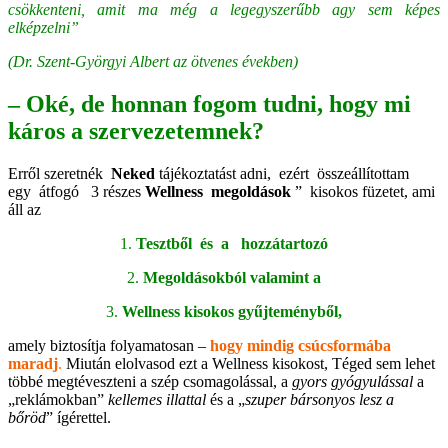
csökkenteni, amit ma még a legegyszerűbb agy sem képes
elképzelni”
(Dr. Szent-Györgyi Albert az ötvenes években)
– Oké, de honnan fogom tudni, hogy mi
káros a szervezetemnek?
Erről szeretnék
Neked
tájékoztatást adni, ezért összeállítottam
egy átfogó 3 részes
Wellness megoldások
” kisokos füzetet, ami
áll az
1.
Tesztből és a hozzátartozó
2.
Megoldásokból valamint a
3.
Wellness kisokos gyűjteményből,
amely biztosítja folyamatosan –
hogy mindig csúcsformába
maradj
.
Miután elolvasod ezt a Wellness kisokost, Téged sem lehet
többé megtéveszteni a szép csomagolással, a
gyors gyógyulással
a
„reklámokban”
kellemes illattal
és a „
szuper bársonyos lesz a
bőröd
” ígérettel.