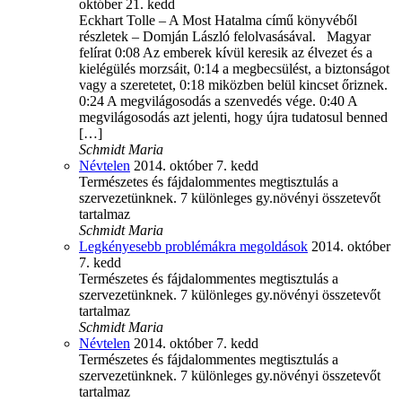
október 21. kedd
Eckhart Tolle – A Most Hatalma című könyvéből
részletek – Domján László felolvasásával. Magyar
felírat 0:08 Az emberek kívül keresik az élvezet és a
kielégülés morzsáit, 0:14 a megbecsülést, a biztonságot
vagy a szeretetet, 0:18 miközben belül kincset őriznek.
0:24 A megvilágosodás a szenvedés vége. 0:40 A
megvilágosodás azt jelenti, hogy újra tudatosul benned
[…]
Schmidt Maria
Névtelen
2014. október 7. kedd
Természetes és fájdalommentes megtisztulás a
szervezetünknek. 7 különleges gy.növényi összetevőt
tartalmaz
Schmidt Maria
Legkényesebb problémákra megoldások
2014. október
7. kedd
Természetes és fájdalommentes megtisztulás a
szervezetünknek. 7 különleges gy.növényi összetevőt
tartalmaz
Schmidt Maria
Névtelen
2014. október 7. kedd
Természetes és fájdalommentes megtisztulás a
szervezetünknek. 7 különleges gy.növényi összetevőt
tartalmaz