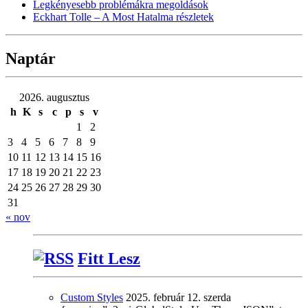
Legkényesebb problémákra megoldások
Eckhart Tolle – A Most Hatalma részletek
Naptár
2026. augusztus
h
K
s
c
p
s
v
1
2
3
4
5
6
7
8
9
10
11
12
13
14
15
16
17
18
19
20
21
22
23
24
25
26
27
28
29
30
31
« nov
Fitt Lesz
Custom Styles
2025. február 12. szerda