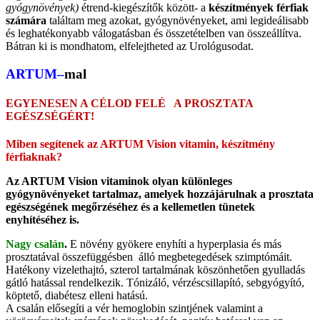
gyógynövények)
étrend-kiegészítők között- a
készítmények férfiak
számára
találtam meg azokat, gyógynövényeket, ami legideálisabb
és leghatékonyabb válogatásban és összetételben van összeállítva.
Bátran ki is mondhatom, elfelejtheted az Urológusodat.
ARTUM
–
mal
EGYENESEN A CÉLOD FELÉ A PROSZTATA
EGÉSZSÉGÉRT!
Miben segítenek az ARTUM Vision vitamin, készítmény
férfiaknak?
Az ARTUM Vision vitaminok olyan különleges
gyógynövényeket tartalmaz, amelyek hozzájárulnak a prosztata
egészségének megőrzéséhez és a kellemetlen tünetek
enyhítéséhez is.
Nagy csalán
.
E növény gyökere enyhíti a hyperplasia és más
prosztatával összefüggésben álló megbetegedések szimptómáit.
Hatékony vizelethajtó, szterol tartalmának köszönhetően gyulladás
gátló hatással rendelkezik. Tónizáló, vérzéscsillapító, sebgyógyító,
köptető, diabétesz elleni hatású.
A csalán elősegíti a vér hemoglobin szintjének valamint a