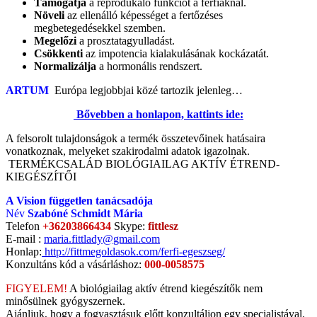
Támogatja
a reprodukáló funkciót a férfiaknál.
Növeli
az ellenálló képességet a fertőzéses
megbetegedésekkel szemben.
Megelőzi
a prosztatagyulladást.
Csökkenti
az impotencia kialakulásának kockázatát.
Normalizálja
a hormonális rendszert.
ARTUM
Európa legjobbjai közé tartozik jelenleg…
Bővebben a honlapon, kattints ide:
A felsorolt tulajdonságok a termék összetevőinek hatásaira
vonatkoznak, melyeket szakirodalmi adatok igazolnak.
TERMÉKCSALÁD BIOLÓGIAILAG AKTÍV ÉTREND-
KIEGÉSZÍTŐI
A Vision független tanácsadója
Név
Szabóné Schmidt Mária
Telefon
+36203866434
Skype:
fittlesz
E-mail :
maria.fittlady@gmail.com
Honlap:
http://fittmegoldasok.com/ferfi-egeszseg/
Konzultáns kód a vásárláshoz:
000-0058575
FIGYELEM!
A biológiailag aktív étrend kiegészítők nem
minősülnek gyógyszernek.
Ajánljuk, hogy a fogyasztásuk előtt konzultáljon egy specialistával.