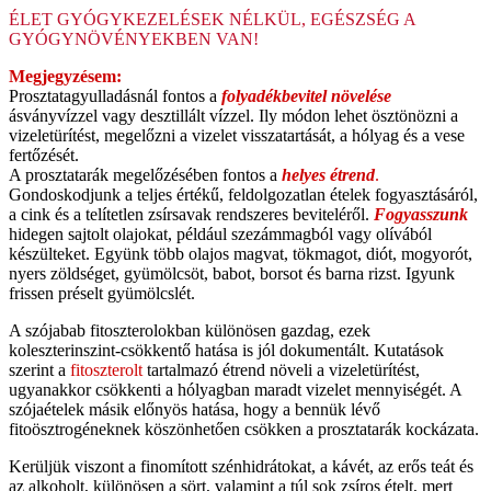
ÉLET GYÓGYKEZELÉSEK NÉLKÜL, EGÉSZSÉG A
GYÓGYNÖVÉNYEKBEN VAN!
Megjegyzésem:
Prosztatagyulladásnál fontos a
folyadékbevitel növelése
ásványvízzel vagy desztillált vízzel. Ily módon lehet ösztönözni a
vizeletürítést, megelőzni a vizelet visszatartását, a hólyag és a vese
fertőzését.
A prosztatarák megelőzésében fontos a
helyes étrend
.
Gondoskodjunk a teljes értékű, feldolgozatlan ételek fogyasztásáról,
a cink és a telítetlen zsírsavak rendszeres beviteléről.
Fogyasszunk
hidegen sajtolt olajokat, például szezámmagból vagy olívából
készülteket. Együnk több olajos magvat, tökmagot, diót, mogyorót,
nyers zöldséget, gyümölcsöt, babot, borsot és barna rizst. Igyunk
frissen préselt gyümölcslét.
A szójabab fitoszterolokban különösen gazdag, ezek
koleszterinszint-csökkentő hatása is jól dokumentált. Kutatások
szerint a
fitoszterolt
tartalmazó étrend növeli a vizeletürítést,
ugyanakkor csökkenti a hólyagban maradt vizelet mennyiségét. A
szójaételek másik előnyös hatása, hogy a bennük lévő
fitoösztrogéneknek köszönhetően csökken a prosztatarák kockázata.
Kerüljük viszont a finomított szénhidrátokat, a kávét, az erős teát és
az alkoholt, különösen a sört, valamint a túl sok zsíros ételt, mert