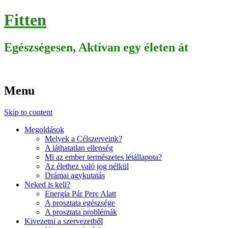
Fitten
Egészségesen, Aktívan egy életen át
Menu
Skip to content
Megoldások
Melyek a Célszerveink?
A láthatatlan ellenség
Mi az ember természetes létállapota?
Az élethez való jog nélkül
Drámai agykutatás
Neked is kell?
Energia Pár Perc Alatt
A prosztata egészsége
A prosztata problémák
Kivezetni a szervezetből