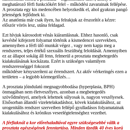
meghatározó férfi funkciókért felel – működési zavarainak fellépése.
A prosztata egy kis medencében helyezkedik el, ahol gyakran pangó
jelenségek fejlődnek ki.
Az anatómia már csak ilyen, ha felrakjuk az érszorítót a kézre:
először vörös lesz, utána feldagad.
Ezt hívjuk károsodott vénás kiáramlásnak. Ehhez hasonló, csak
kevésbé kifejezett folyamat történik a kismedencei szervekben,
amennyiben a férfi ülő munkát végez , vagy nem kapja meg a
rendszeres, teljes értékű szexuális feszültség feloldását. Amennyiben
ez az állapot sokáig áll fenn, felmerül a prosztata megbetegedés
kialakulásának kockázata. Ezért is szükséges valamilyen
rendszerességgel fokozott
működésre kényszeríteni az érrendszert. Az aktív vérkeringés ezen a
területen – a legjobb kórmegelőzés…
A prosztata jóindulatú megnagyobbodása (hyperplasia, BPH)
önmagában nem életveszélyes, azonban a megbetegedés
szövődményei, amelyek lehetnek súlyosak is, nagyon veszélyesek.
Elsősorban állandó vizeletelakadáshoz, kövek kialakulásához, az
urogenitális rendszer szerveiben fellépő gyulladásos folyamatainak
kialakulásához és krónikus veseelégtelenséghez vezethet.
A férfiaknál a kor előrehaladtával egyre szükségesebbé válik a
prosztata egészségének fenntartása. Minden tizedik 40 éves korú