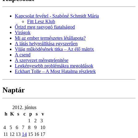
Kapcsolat fevétel - Szabóné Schmidt Mária
Fitt Lesz Klub
Őrizd meg ragyogó fiatalságod
Virágok
Mi az ember természetes létállapota?
A látás helyreállítása egyszerűen
Világ működésének titka – Az élő mátrix
A csend
A szervezet méregtelenitése
Legkényesebb problémákra megoldások
Eckhart Tolle – A Most Hatalma részletek
Naptár
2012. június
h
K
s
c
p
s
v
1
2
3
4
5
6
7
8
9
10
11
12
13
14
15
16
17