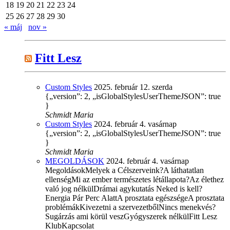
18
19
20
21
22
23
24
25
26
27
28
29
30
« máj
nov »
Fitt Lesz
Custom Styles
2025. február 12. szerda
{„version”: 2, „isGlobalStylesUserThemeJSON”: true
}
Schmidt Maria
Custom Styles
2024. február 4. vasárnap
{„version”: 2, „isGlobalStylesUserThemeJSON”: true
}
Schmidt Maria
MEGOLDÁSOK
2024. február 4. vasárnap
MegoldásokMelyek a Célszerveink?A láthatatlan
ellenségMi az ember természetes létállapota?Az élethez
való jog nélkülDrámai agykutatás Neked is kell?
Energia Pár Perc AlattA prosztata egészségeA prosztata
problémákKivezetni a szervezetbőlNincs menekvés?
Sugárzás ami körül veszGyógyszerek nélkülFitt Lesz
KlubKapcsolat