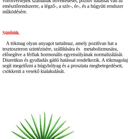
vörösvérsejtek számának növekedését, pozitív hatással van az
emésztőrendszerre, a légző-, a szív-, ér-, és a húgyúti rendszer
működésére.
Sütőtök
.
A tökmag olyan anyagot tartalmaz, amely pozitívan hat a
tesztoszteron szintézisére, szállítására és metabolizmusára,
elősegítve a férfiak hormonális egyensúlyának normalizálását.
Diuretikus és gyulladás gátló hatással rendelkezik. A tökmagolaj
segít megelőzni a húgyhólyag és a prosztata megbetegedéseit,
csökkenti a vesekő kialakulását.