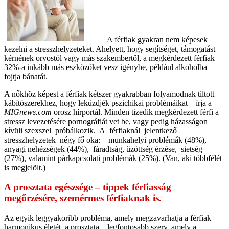
A férfiak gyakran nem képesek
kezelni a stresszhelyzeteket. Ahelyett, hogy segítséget, támogatást
kérnének orvostól vagy más szakembertől, a megkérdezett férfiak
32%-a inkább más eszközöket vesz igénybe, például alkoholba
fojtja bánatát.
A nőkhöz képest a férfiak kétszer gyakrabban folyamodnak tiltott
kábítószerekhez, hogy leküzdjék pszichikai problémáikat – írja a
MIGnews.com
orosz hírportál. Minden tizedik megkérdezett férfi a
stressz levezetésére pornográfiát vet be, vagy pedig házasságon
kívüli szexszel próbálkozik. A férfiaknál jelentkező
stresszhelyzetek négy fő oka: munkahelyi problémák (48%),
anyagi nehézségek (44%), fáradtság, űzöttség érzése, sietség
(27%), valamint párkapcsolati problémák (25%). (Van, aki többfélét
is megjelölt.)
A prosztata egészsége – tippek férfiasság
megőrzésére, szemérmes férfiaknak is.
Az egyik leggyakoribb probléma, amely megzavarhatja a férfiak
harmonikus életét, a prosztata – legfontosabb szerv, amely a