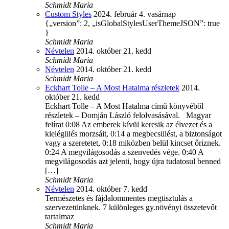
Schmidt Maria
Custom Styles
2024. február 4. vasárnap
{„version”: 2, „isGlobalStylesUserThemeJSON”: true
}
Schmidt Maria
Névtelen
2014. október 21. kedd
Schmidt Maria
Névtelen
2014. október 21. kedd
Schmidt Maria
Eckhart Tolle – A Most Hatalma részletek
2014.
október 21. kedd
Eckhart Tolle – A Most Hatalma című könyvéből
részletek – Domján László felolvasásával. Magyar
felírat 0:08 Az emberek kívül keresik az élvezet és a
kielégülés morzsáit, 0:14 a megbecsülést, a biztonságot
vagy a szeretetet, 0:18 miközben belül kincset őriznek.
0:24 A megvilágosodás a szenvedés vége. 0:40 A
megvilágosodás azt jelenti, hogy újra tudatosul benned
[…]
Schmidt Maria
Névtelen
2014. október 7. kedd
Természetes és fájdalommentes megtisztulás a
szervezetünknek. 7 különleges gy.növényi összetevőt
tartalmaz
Schmidt Maria