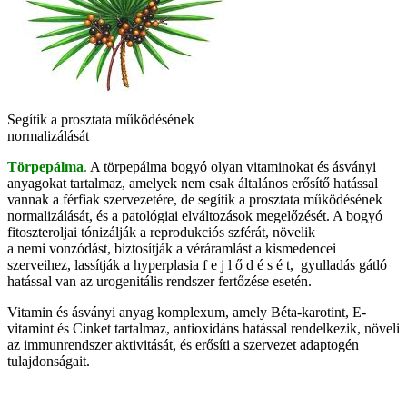
Segítik a prosztata működésének
normalizálását
Törpepálma
.
A törpepálma bogyó olyan vitaminokat és ásványi
anyagokat tartalmaz, amelyek nem csak általános erősítő hatással
vannak a férfiak szervezetére, de segítik a prosztata működésének
normalizálását, és a patológiai elváltozások megelőzését. A bogyó
fitoszteroljai tónizálják a reprodukciós szférát, növelik
a nemi vonzódást, biztosítják a véráramlást a kismedencei
szerveihez, lassítják a hyperplasia f e j l ő d é s é t, gyulladás gátló
hatással van az urogenitális rendszer fertőzése esetén.
Vitamin és ásványi anyag komplexum, amely Béta-karotint, E-
vitamint és Cinket tartalmaz, antioxidáns hatással rendelkezik, növeli
az immunrendszer aktivitását, és erősíti a szervezet adaptogén
tulajdonságait.