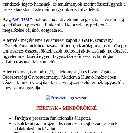
mindezek izgató hatásúak, és tanulmányok szerint összefüggnek a
prosztatarákkal. Este már ne igyunk sok folyadékot.
Az „
ARTUM
”
biológiailag aktív étrend kiegészítőt a Vision cég
speciálisan a prosztata funkcióival kapcsolatos problémák
megelőzése céljából dolgozta ki.
A termék megérdemelt elismerést kapott a
GMP
. szabvány
követelményeinek betartásával történő, kizárólag magas minőségű
természetes összetevőkkel, azok biológiai aktivitásának megőrzését
figyelemmel kísérő egyedi fagyasztásos őrléses technológia
alkalmazásának köszönhetően.
A termék magas minőségét, hatékonyságát és biztonságát az
Oroszországi Orvostudományi Akadémia Kutató Intézetében
végzett klinikai vizsgálatok és a világszerte élő termékfogyasztók
nagy száma igazolja.
FÉRFIAK – MINDÖRÖKKÉ
Javítja
a prosztata funkcionális állapotát.
Csökkenti
az urogenitális rendszer megbetegedéseinek
kialakulási kockázatát.