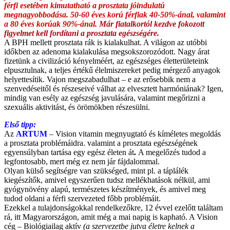
férfi esetében kimutatható a prosztata jóindulatú
megnagyobbodása. 50-60 éves korú férfiak 40-50%-ánal, valamint
a 80 éves korúak 90%-ánal.
Már fiatalkortól kezdve fokozott
figyelmet kell fordítani a prosztata egészségére.
A BPH mellett prosztata rák is kialakulhat. A világon az utóbbi
időkben az adenoma kialakulása megsokszorozódott. Nagy árat
fizetünk a civilizáció kényelméért, az egészséges életterületeink
elpusztulnak, a teljes értékű élelmiszereket pedig mérgező anyagok
helyettesítik. Vajon megszabadulhat – e az erősebbik nem a
szenvedéseitől és részeseivé válhat az elvesztett harmóniának? Igen,
mindig van esély az egészség javulására, valamint megőrizni a
szexuális aktivitást, és örömökben részesülni.
Első tipp:
Az
ARTUM
– Vision vitamin megnyugtató és kíméletes megoldás
a prosztata problémáidra. valamint a prosztata egészségének
egyensúlyban tartása egy egész életen át
.
A megelőzés tudod a
legfontosabb, mert még ez nem jár fájdalommal.
Olyan külső segítségre van szükséged, mint pl. a táplálék
kiegészítők, amivel egyszerűen tudsz mellékhatások nélkül, ami
gyógynövény alapú, természetes készítmények, és amivel meg
tudod oldani a férfi szervezeted főbb problémáit.
Ezekkel a tulajdonságokkal rendelkezőkre, 12 évvel ezelőtt találtam
rá, itt Magyarországon, amit még a mai napig is kapható. A Vision
cég – Biológiailag aktív
(a szervezetbe jutva életre kelnek a