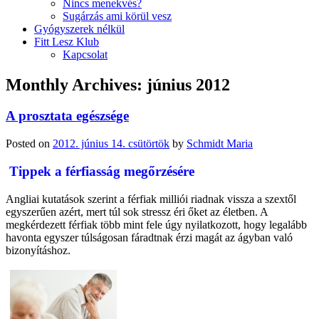
Nincs menekvés?
Sugárzás ami körül vesz
Gyógyszerek nélkül
Fitt Lesz Klub
Kapcsolat
Monthly Archives:
június 2012
A prosztata egészsége
Posted on
2012. június 14. csütörtök
by
Schmidt Maria
Tippek a férfiasság megőrzésére
Angliai kutatások szerint a férfiak milliói riadnak vissza a szextől
egyszerűen azért, mert túl sok stressz éri őket az életben. A
megkérdezett férfiak több mint fele úgy nyilatkozott, hogy legalább
havonta egyszer túlságosan fáradtnak érzi magát az ágyban való
bizonyításhoz.